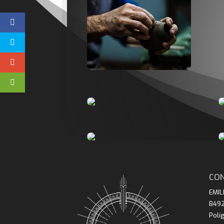
CO
EMIL
B49
Polí